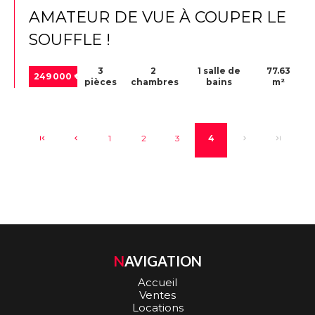
AMATEUR DE VUE À COUPER LE
SOUFFLE !
3
2
1 salle de
77.63
249 000 €
pièces
chambres
bains
m²
1
2
3
4
NAVIGATION
Accueil
Ventes
Locations