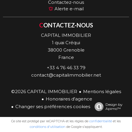
Contactez-nous
Alerte e-mail
CONTACTEZ-NOUS
CAPITAL IMMOBILIER
1 quai Créqui
38000
Grenoble
France
+33 4 76 46 33 79
contact@capitalimmobilier.net
©2026 CAPITAL IMMOBILIER
Mentions légales
Honoraires d'agence
Design by
Changer ses préférences cookies
Apimo™
Ce site est protégé par reCAPTCHA et les règles de
confidentialité
et les
conditions d'utilisation
de Google s'appliquent.