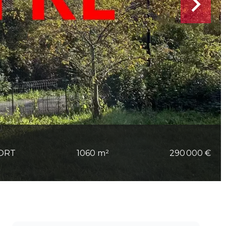
FORT
1060 m²
290 000 €