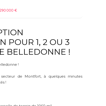
, 290 000 €
IPTION
E BELLEDONNE !
elledonne !
e secteur de Montfort, à quelques minutes
és !
arcelle de terrain de 1060 m².