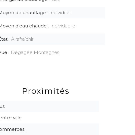
Moyen de chauffage
Individuel
Moyen d'eau chaude
Individuelle
État
À rafraîchir
Vue
Dégagée Montagnes
Proximités
us
entre ville
ommerces