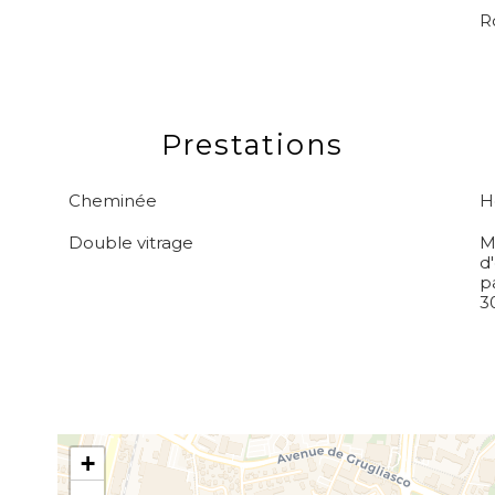
R
Prestations
Cheminée
H
Double vitrage
M
d
p
3
+