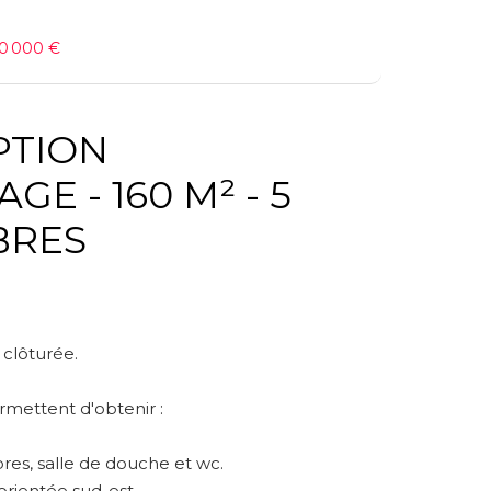
50 000 €
IPTION
BRES
 clôturée.
rmettent d'obtenir :
res, salle de douche et wc.
orientée sud-est.