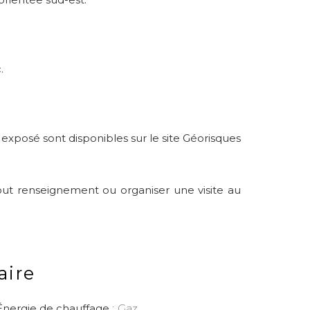
.
 exposé sont disponibles sur le site Géorisques
out renseignement ou organiser une visite au
ire
Énergie de chauffage
Gaz