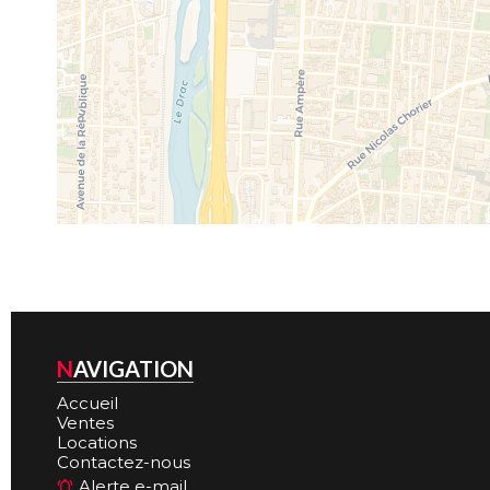
NAVIGATION
Accueil
Ventes
Locations
Contactez-nous
Alerte e-mail