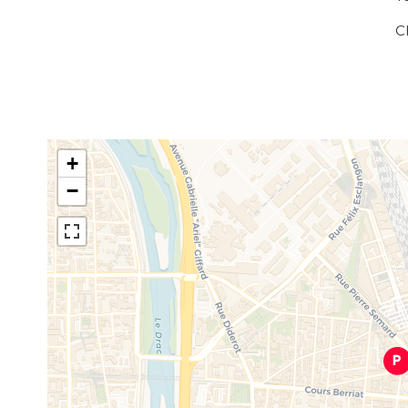
C
+
−