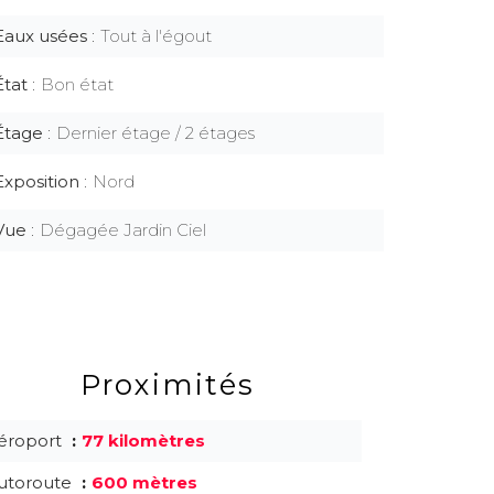
Eaux usées
Tout à l'égout
État
Bon état
Étage
Dernier étage / 2 étages
Exposition
Nord
Vue
Dégagée Jardin Ciel
Proximités
éroport
77 kilomètres
utoroute
600 mètres