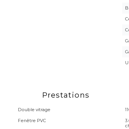
B
C
C
G
G
U
Prestations
Double vitrage
1
Fenêtre PVC
3
c