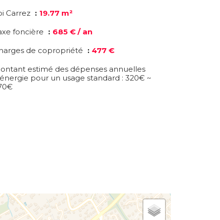
oi Carrez
19.77 m²
axe foncière
685 € / an
harges de copropriété
477 €
ontant estimé des dépenses annuelles
'énergie pour un usage standard : 320€ ~
70€