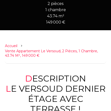
2 pièces
1 chambre
43.74 m²
149 000 €
Accueil
Vente Appartement Le Versoud, 2 Pièces, 1 Chambre,
43.74 M², 149 000 €
DESCRIPTION
LE VERSOUD DERNIER
ÉTAGE AVEC
TERRASSE !