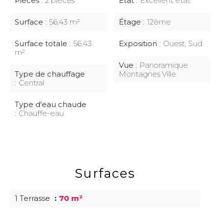
Pièces
2 pièces
État
Excellent état
Surface
56.43 m²
Étage
12ème
Surface totale
56.43
Exposition
Ouest, Sud
m²
Vue
Panoramique
Type de chauffage
Montagnes Ville
Central
Type d'eau chaude
Chauffe-eau
Surfaces
1 Terrasse
70 m²