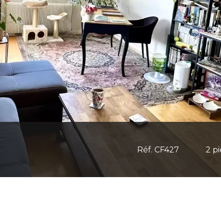
Réf. CF427
2 p