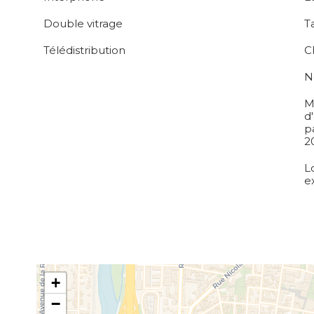
Double vitrage
T
Télédistribution
C
N
M
d
p
2
L
e
+
−