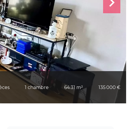
ièces
1 chambre
64.31 m²
135 000 €