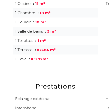
1 Cuisine
11 m²
T
1 Chambre
18 m²
1 Couloir
10 m²
1 Salle de bains
5 m²
1 Toilettes
1 m²
1 Terrasse
= 8.84 m²
1 Cave
= 9.92m²
Prestations
Éclairage extérieur
H
Interphone
L