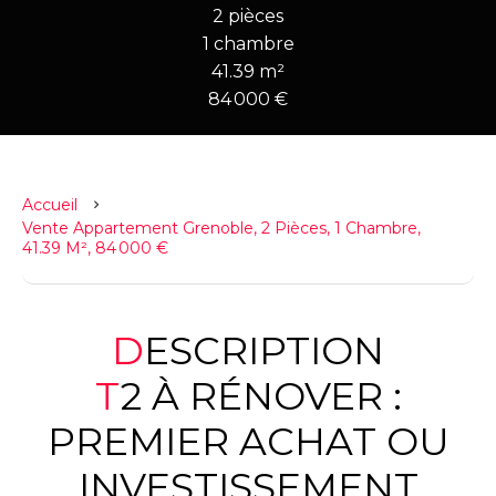
2 pièces
1 chambre
41.39 m²
84 000 €
Accueil
Vente Appartement Grenoble, 2 Pièces, 1 Chambre,
41.39 M², 84 000 €
DESCRIPTION
T2 À RÉNOVER :
PREMIER ACHAT OU
INVESTISSEMENT