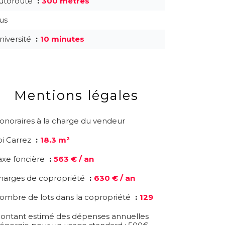
utoroute
300 mètres
us
niversité
10 minutes
Mentions légales
onoraires à la charge du vendeur
oi Carrez
18.3 m²
axe foncière
563 € / an
harges de copropriété
630 € / an
ombre de lots dans la copropriété
129
ontant estimé des dépenses annuelles