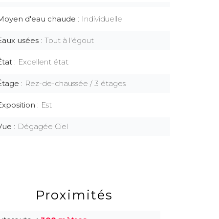
Moyen d'eau chaude
Individuelle
Eaux usées
Tout à l'égout
État
Excellent état
Étage
Rez-de-chaussée / 3 étages
Exposition
Est
Vue
Dégagée Ciel
Proximités