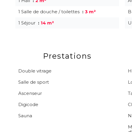
1 Hall
2 m²
A
1 Salle de douche / toilettes
3 m²
B
1 Séjour
14 m²
U
Prestations
Double vitrage
H
Salle de sport
L
Ascenseur
T
Digicode
C
Sauna
N
M