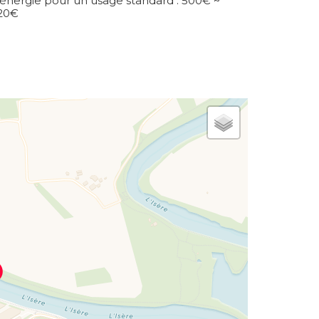
'énergie pour un usage standard : 500€ ~
20€