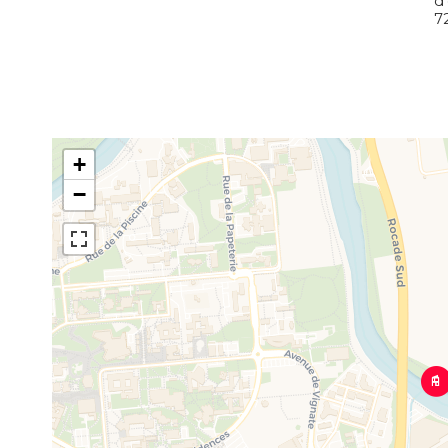
d
7
+
−