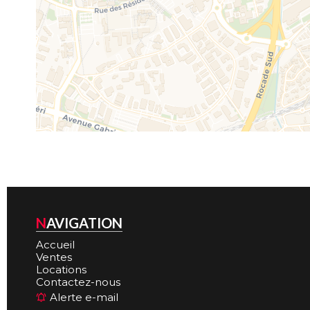
NAVIGATION
Accueil
Ventes
Locations
Contactez-nous
Alerte e-mail