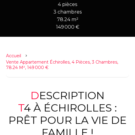
4 pièces
3 chambres
78.24 m²
149 000 €
Accueil
Vente Appartement Échirolles, 4 Pièces, 3 Chambres,
78.24 M², 149 000 €
DESCRIPTION
T4 À ÉCHIROLLES :
PRÊT POUR LA VIE DE
FAMILLE !