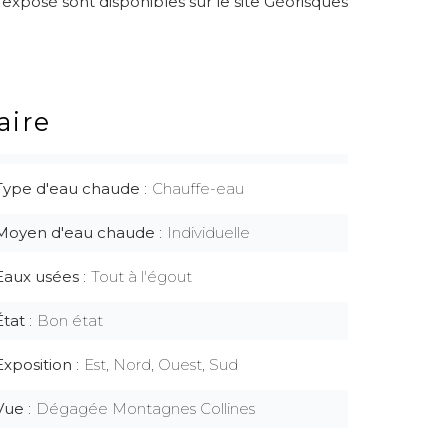
 exposé sont disponibles sur le site Géorisques
ire
Type d'eau chaude
Chauffe-eau
Moyen d'eau chaude
Individuelle
Eaux usées
Tout à l'égout
État
Bon état
Exposition
Est, Nord, Ouest, Sud
Vue
Dégagée Montagnes Collines