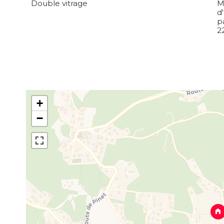
Double vitrage
M
d
p
2
+
−