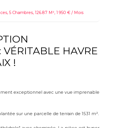
ces, 5 Chambres, 126.87 M², 1 950 € / Mois
IPTION
IX !
nement exceptionnel avec une vue imprenable
antée sur une parcelle de terrain de 1531 m².
athédrale" avec cheminée. La pièce est hyper