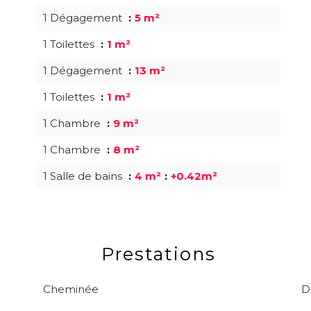
1 Dégagement
5 m²
1 Toilettes
1 m²
1 Dégagement
13 m²
1 Toilettes
1 m²
1 Chambre
9 m²
1 Chambre
8 m²
1 Salle de bains
4 m²
+0.42m²
Prestations
Cheminée
D