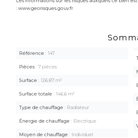
Les informations sur les risques auxquels ce bien est
: www.georisques.gouv.fr
Somma
Référence
147
Pièces
7 pièces
Surface
126.87 m²
Surface totale
146.6 m²
Type de chauffage
Radiateur
Énergie de chauffage
Electrique
Moyen de chauffage
Individuel