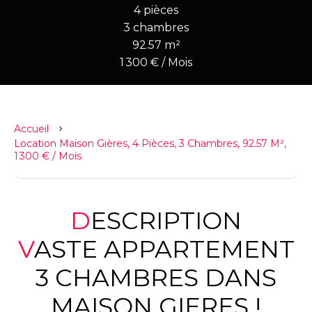
4 pièces
3 chambres
92.57 m²
1 300 € / Mois
Accueil
Location Maison Gières, 4 Pièces, 3 Chambres, 92.57 M²,
1 300 € / Mois
DESCRIPTION
VASTE APPARTEMENT
3 CHAMBRES DANS
MAISON GIERES !