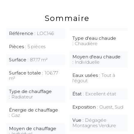
Sommaire
Référence
LOC146
Type d'eau chaude
Chaudière
Pièces
5 pièces
Moyen d'eau chaude
Surface
87.17 m²
Individuelle
Surface totale
106.77
Eaux usées
Tout à
m²
l'égout
Type de chauffage
État
Excellent état
Radiateur
Exposition
Ouest, Sud
Énergie de chauffage
Gaz
Vue
Dégagée
Montagnes Verdure
Moyen de chauffage
Individuel