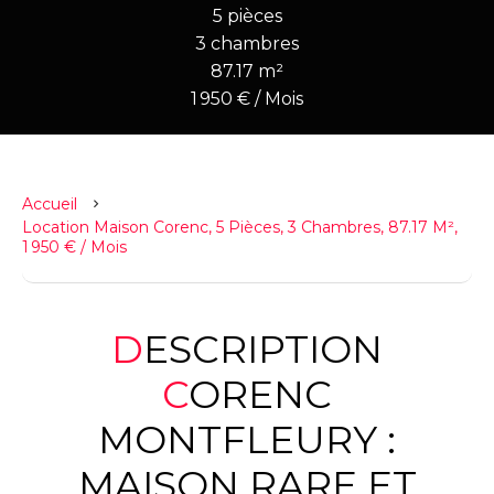
5 pièces
3 chambres
87.17 m²
1 950 € / Mois
Accueil
Location Maison Corenc, 5 Pièces, 3 Chambres, 87.17 M²,
1 950 € / Mois
DESCRIPTION
CORENC
MONTFLEURY :
MAISON RARE ET