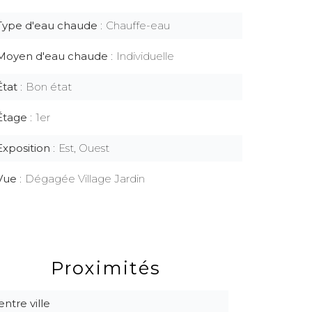
Type d'eau chaude
Chauffe-eau
Moyen d'eau chaude
Individuelle
État
Bon état
Étage
1er
Exposition
Est, Ouest
Vue
Dégagée Village Jardin
Proximités
entre ville