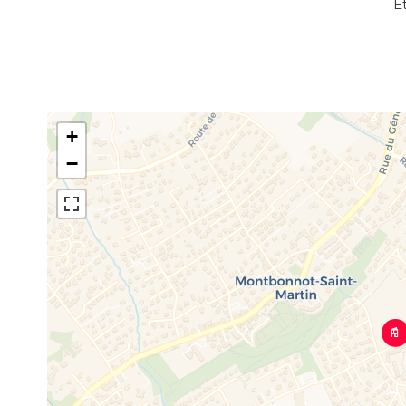
É
+
−