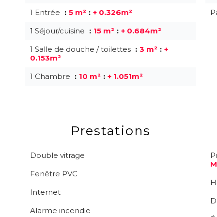
1 Entrée
5 m²
+ 0.326m²
P
1 Séjour/cuisine
15 m²
+ 0.684m²
1 Salle de douche / toilettes
3 m²
+
0.153m²
1 Chambre
10 m²
+ 1.051m²
Prestations
Double vitrage
P
M
Fenêtre PVC
H
Internet
D
Alarme incendie