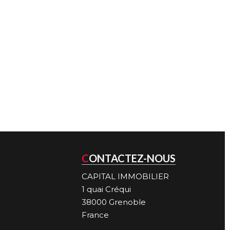
CONTACTEZ-NOUS
CAPITAL IMMOBILIER
1 quai Créqui
38000
Grenoble
France