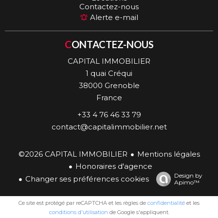
Contactez-nous
Alerte e-mail
CONTACTEZ-NOUS
CAPITAL IMMOBILIER
1 quai Créqui
38000
Grenoble
France
+33 4 76 46 33 79
contact@capitalimmobilier.net
©2026 CAPITAL IMMOBILIER
Mentions légales
Honoraires d'agence
Design by
Changer ses préférences cookies
Apimo™
Ce site est protégé par reCAPTCHA et les règles de
confidentialité
et les
conditions d'utilisation
de Google s'appliquent.