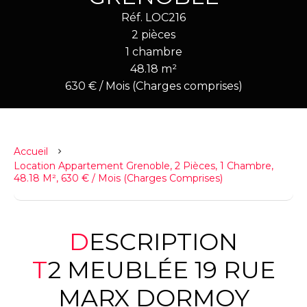
Réf. LOC216
2 pièces
1 chambre
48.18 m²
630 € / Mois (Charges comprises)
Accueil
Location Appartement Grenoble, 2 Pièces, 1 Chambre,
48.18 M², 630 € / Mois (Charges Comprises)
DESCRIPTION
T2 MEUBLÉE 19 RUE
MARX DORMOY