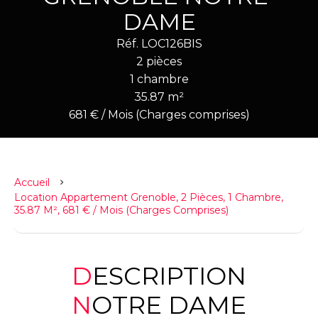
DAME
Réf. LOC126BIS
2 pièces
1 chambre
35.87 m²
681 € / Mois (Charges comprises)
Accueil
Location Appartement Grenoble, 2 Pièces, 1 Chambre,
35.87 M², 681 € / Mois (Charges Comprises)
DESCRIPTION
NOTRE DAME