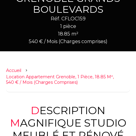
BOULEVARDS
Réf. CFLOC159
1 pièce
18.85 m²
540 € / Mois (Charges comprises)
Accueil
Location Appartement Grenoble, 1 Pièce, 18.85 M²,
540 € / Mois (Charges Comprises)
DESCRIPTION
MAGNIFIQUE STUDIO
MEUBLÉ ET RÉNOVÉ