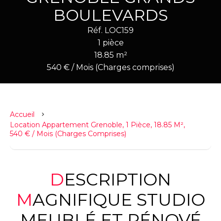
BOULEVARDS
Réf. LOC159
1 pièce
18.85 m²
540 € / Mois (Charges comprises)
Accueil
Location Appartement Grenoble, 1 Pièce, 18.85 M²,
540 € / Mois (Charges Comprises)
DESCRIPTION
MAGNIFIQUE STUDIO
MEUBLÉ ET RÉNOVÉ