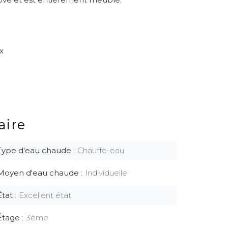
x
ire
Type d'eau chaude
Chauffe-eau
Moyen d'eau chaude
Individuelle
État
Excellent état
Étage
3ème