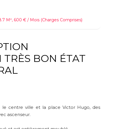
.7 M², 600 € / Mois (Charges Comprises)
IPTION
RAL
le centre ville et la place Victor Hugo, des
ec ascenseur.
nové et est entièrement meublé.