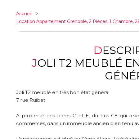
Accueil
Location Appartement Grenoble, 2 Pièces, 1 Chambre, 28
DESCR
JOLI T2 MEUBLÉ EN TRÈS BON ÉTAT
GÉNÉ
Joli T2 meublé en très bon état général
7 rue Ruibet
A proximité des trams C et E, du bus C8 qui relie 
commerces, dans un immeuble ancien bien tenu av
L'appartement est situé au 3ème étage, il a été ré