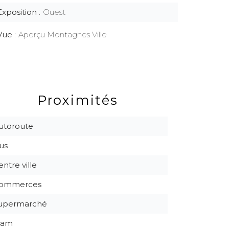
Exposition
Ouest
Vue
Aperçu Montagnes Ville
Proximités
utoroute
us
entre ville
ommerces
upermarché
ram