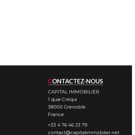
CONTACTEZ-NOUS
CAPITAL IMMOBILIER
1 quai Créqui
38000
Grenoble
France
+33 4 76 46 33 79
contact@capitalimmobilier.net