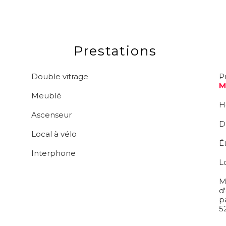
Prestations
Double vitrage
P
M
Meublé
H
Ascenseur
D
Local à vélo
É
Interphone
L
M
d
p
5