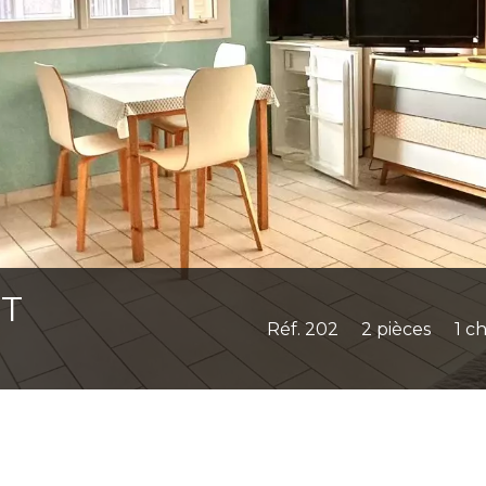
NT
Réf. 202
2 pièces
1 c