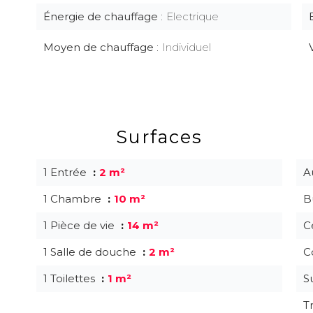
Énergie de chauffage
Electrique
Moyen de chauffage
Individuel
Surfaces
1 Entrée
2 m²
A
1 Chambre
10 m²
B
1 Pièce de vie
14 m²
C
1 Salle de douche
2 m²
C
1 Toilettes
1 m²
S
T