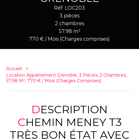
Réf. LOC203
3 pièces
2 chambres
57.98 m²
770 € / Mois (Charges comprises)
Accueil
Location Appartement Grenoble, 3 Pièces, 2 Chambres,
57.98 M², 770 € / Mois (Charges Comprises)
DESCRIPTION
CHEMIN MENEY T3
TRÈS BON ÉTAT AVEC