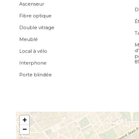
Ascenseur
D
Fibre optique
É
Double vitrage
T
Meublé
M
d
Local à vélo
p
8
Interphone
Porte blindée
+
−