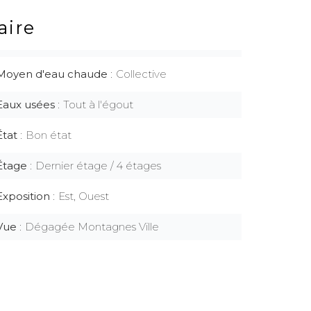
ire
Moyen d'eau chaude
Collective
Eaux usées
Tout à l'égout
État
Bon état
Étage
Dernier étage / 4 étages
Exposition
Est, Ouest
Vue
Dégagée Montagnes Ville