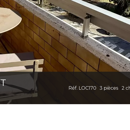
NT
Réf. LOC170
3 pièces
2 c