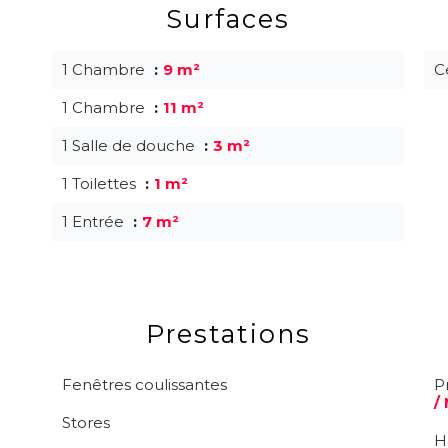
Surfaces
1 Chambre
9 m²
C
1 Chambre
11 m²
1 Salle de douche
3 m²
1 Toilettes
1 m²
1 Entrée
7 m²
Prestations
Fenêtres coulissantes
P
/
Stores
H