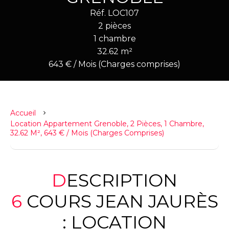
Réf. LOC107
2 pièces
1 chambre
32.62 m²
643 € / Mois (Charges comprises)
Accueil
Location Appartement Grenoble, 2 Pièces, 1 Chambre,
32.62 M², 643 € / Mois (Charges Comprises)
DESCRIPTION
6 COURS JEAN JAURÈS
: LOCATION