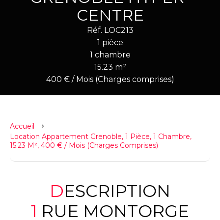
CENTRE
Réf. LOC213
1 pièce
1 chambre
15.23 m²
400 € / Mois (Charges comprises)
Accueil
Location Appartement Grenoble, 1 Pièce, 1 Chambre,
15.23 M², 400 € / Mois (Charges Comprises)
DESCRIPTION
1 RUE MONTORGE